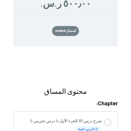
٥٠٠٫٠٠ ر.س.‏
المساق ended
محتوى المساق
Chapter:
شرح درس A1 الجزء الأول (( درس تجريبي ))
الدرس كعينة