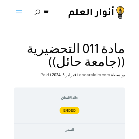
مادة 011 التحضيرية
((جامعة حائل))
بواسطة
anoaralalm.com
|
فبراير 3, 2024
|
Paid
حالة الالتحاق
ENDED
السعر